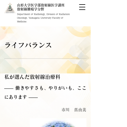
山形大学医学部放射線医学講座
​放射線腫瘍学分野
Department of Radiology, Division of Radiation
Oncology, Yamagata University Faculty of
Medicine.
ライフバランス
私が選んだ放射線治療科
―― 働きやすさも、やりがいも、ここ
にあります ――
市川 真由美