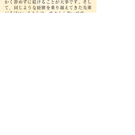
かく辞めずに続けることが大事です。そし
て、同じような経験を乗り越えてきた先輩
がそばにいることは、すごく心強いです。
昔、「将来こうなりたいと思えるロールモ
デルがいる医局を選びなさい」と言われた
ことがあります。今、私が後輩たちにそう
思ってもらえる存在になれたら…と思いな
がら、日々仕事に向き合っています。
少しでも放射線治療科に興味があったら、
ぜひ気軽に見学に来てください。きっと、
想像以上の魅力を感じてもらえるはずで
す。
山形大学医学部放射線医学講座 放射線腫瘍学
分野
〒990-9585 山形市飯田西2-2-2
Tel:
023-628-5386
/ Fax:
023-628-5389