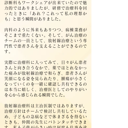
診断科もワークシェアが出来ていたので魅
力的ではありましたが、研修で治療科を回
ったときに「あれ？これって私の理想か
も」と思う瞬間がありました。
内科のように外来もありつつ、病棟業務が
そこまで重たくない。そして、がん治療の
チームの一員として、放射線治療という専
門性で患者さんを支えることができるので
す。
実際に治療科に入ってみて、日々がん患者
さんと向き合うなかで、薬ではとれなかっ
た痛みが放射線治療で和らぎ、患者さんが
笑顔になる姿を見られたり、腫瘍が小さく
なっていくのを一緒に確認し共有できるの
は本当に嬉しく、治療医としてのやりがい
を心から感じられる瞬間でした。
放射線治療科は主治医制ではありますが、
治療方針はチームで検討し共有しているた
め、子どもの急病などで休まざるを得ない
ときも、仲間の先生にバトンタッチできま
す。私も子供が小さい時は何度も仕事を途