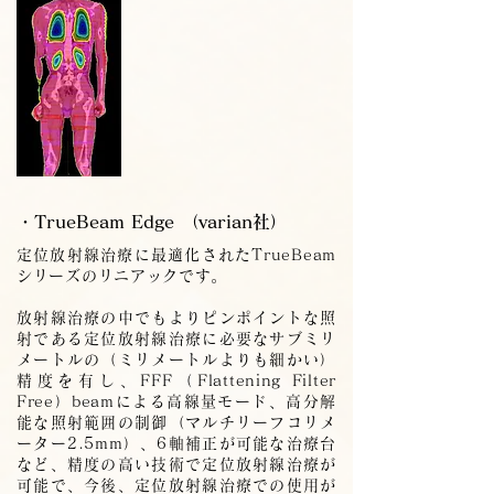
・TrueBeam Edge （varian社）
定位放射線治療に最適化されたTrueBeam
シリーズのリニアックです。
放射線治療の中でもよりピンポイントな照
射である定位放射線治療に必要なサブミリ
メートルの（ミリメートルよりも細かい）
精度を有し、FFF（Flattening Filter
Free）beamによる高線量モード、高分解
能な照射範囲の制御（マルチリーフコリメ
ーター2.5mm）、6軸補正が可能な治療台
など、精度の高い技術で定位放射線治療が
可能で、今後、定位放射線治療での使用が