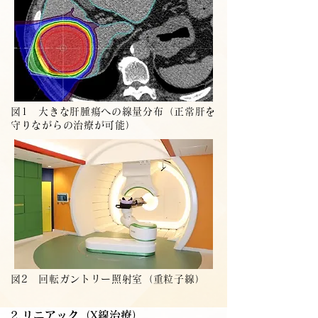
図1 大きな肝腫瘍への線量分布（正常肝を
守りながらの治療が可能）
図2 回転ガントリー照射室（重粒子線）
2.リニアック（X線治療）