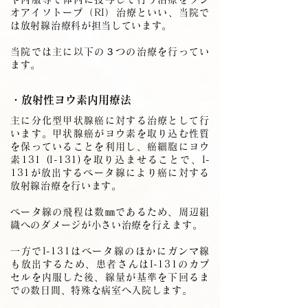
オアイソトープ（RI）治療といい、当院で
は放射線治療科が担当しています。
当院では主に以下の３つの治療を行ってい
ます。
・放射性ヨウ素内用療法
主に分化型甲状腺癌に対する治療として行
います。甲状腺癌がヨウ素を取り込む性質
を保っていることを利用し、癌細胞にヨウ
素131 (I-131)を取り込ませることで、I-
131が放出するベータ線により癌に対する
放射線治療を行います。
ベータ線の飛程は数㎜であるため、周辺組
織へのダメージが小さい治療を行えます。
一方でI-131はベータ線のほかにガンマ線
も放出するため、患者さんはI-131のカプ
セルを内服した後、線量が基準を下回るま
での数日間、特殊な病室へ入院します。