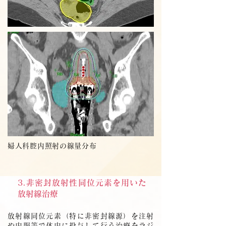
婦人科腔内照射の線量分布
3.非密封放射性同位元素を用いた
放射線治療
放射線同位元素（特に非密封線源）を注射
や内服等で体内に投与して行う治療をラジ