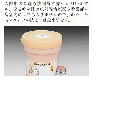
入院中の管理も放射線治療科が担います
が、緊急時を除き放射線治療医や看護師も
病室内には立ち入りませんので、わたした
ちスタッフの被ばくは最小限です。
Copyright © 2021 PDRadiopharma Inc.
以下は甲状腺癌の放射性ヨウ素内用療法施
行例です。
両肺に多発肺転移があり、治療時のI-131
シンチグラフィーでは肺野に強い集積が見
られます。