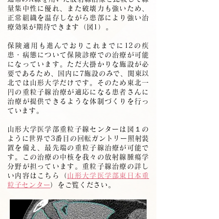
量集中性に優れ、また破壊力も強いため、
正常組織を温存しながら患部により強い治
療効果が期待できます（図1）。
保険適用も進んでおりこれまでに12の疾
患・病態について保険診療での治療が可能
になっています。ただ大掛かりな施設が必
要であるため、国内に7施設のみで、関東以
北では山形大学だけです。そのため東北一
円の重粒子線治療が適応になる患者さんに
治療が提供できるような体制づくりを行っ
ています。
山形大学医学部重粒子線センターは図１の
ように世界で3番目の回転ガントリー照射装
置を備え、最先端の重粒子線治療が可能で
す。この治療の中核を我々の放射線腫瘍学
分野が担っています。重粒子線治療の詳し
い内容はこちら（
山形大学医学部東日本重
粒子センター
）をご覧ください。