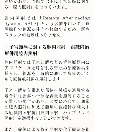
適応があり、当院では主に子宮頸癌に対す
る「腔内照射」を行っています。
腔内照射では「Remote Afterloading
System；RALS」という装置を用いて、遠
隔操作で線源が体内へ移動するため、医療
スタッフの被曝はありません。
・子宮頸癌に対する腔内照射・組織内治
療併用腔内照射
腔内照射では子宮と腟などの管腔臓器内に
アプリケータと呼ばれる管状の治療器具を
挿入し、線源を一時的に通して病巣の近く
から直接放射線を照射します。
子宮・腟から離れた部位へ腫瘍が進展する
場合には腫瘍へ十分な線量を照射すること
が難しい場合があり、必要に応じて、通常
の腔内照射に加えて腫瘍に直接針を刺入す
る組織内照射併用腔内照射（ハイブリッド
照射）を選択することができます。
また、症例により体外照射や化学療法を組