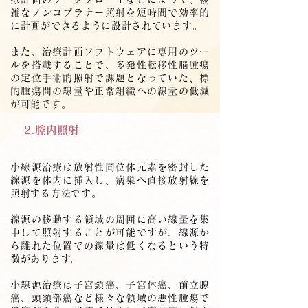
雑なノンコプラナー照射を短時間で効率的
に計画ができるように設計されています。
また、治療計画ソフトウェアに専用のツー
ルを搭載することで、多発性転移性脳腫瘍
の定位手術的照射で課題となっていた、標
的腫瘍間の線量や正常組織への線量の低減
が可能です。
重粒子治療機器について
2.腔内照射
小線源治療は放射性同位体元素を密封した
線源を体内に挿入し、病巣へ直接放射線を
照射する方法です。
線源の移動する領域の周囲に高い線量を集
中して照射することが可能ですが、線源か
ら離れた位置での線量は低くなるという特
徴があります。
小線源治療は子宮頸癌、子宮体癌、前立腺
癌、頭頸部癌など様々な領域の悪性腫瘍で