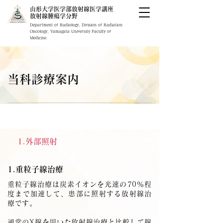
山形大学医学部放射線医学講座
​放射線腫瘍学分野
Department of Radiology, Division of Radiation
Oncology, Yamagata University Faculty of
Medicine.
当科診療案内
1.外部照射
1.重粒子線治療
重粒子線治療は炭素イオンを光速の70％程
度まで加速して、患部に照射する放射線治
療です。
通常のX線を用いた放射線治療と比較して線